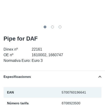
SR-RS
Ki
Sy
Pi
LV-LV
Ca
Sy
Pi
EN-SE
Ju
Sy
Pi
Pipe for DAF
Pr
Sy
Pi
Dinex nº
22161
In
Ou
Pi
OE nº
1610002, 1660747
Normativa Euro:
Euro 3
Se
Ta
Especificaciones
Mo
EAN
5700760196641
Pu
Número tarifa
8708923500