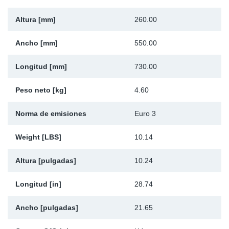
Ap
Altura [mm]
260.00
Ma
Ancho [mm]
550.00
Longitud [mm]
730.00
Peso neto [kg]
4.60
Norma de emisiones
Euro 3
Weight [LBS]
10.14
Altura [pulgadas]
10.24
Longitud [in]
28.74
Ancho [pulgadas]
21.65