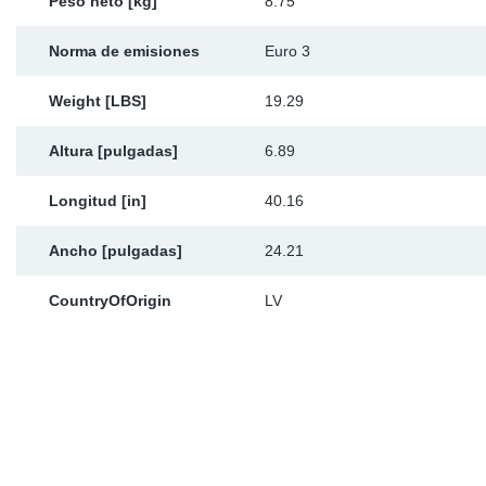
Peso neto [kg]
8.75
Norma de emisiones
Euro 3
Weight [LBS]
19.29
Altura [pulgadas]
6.89
Longitud [in]
40.16
Ancho [pulgadas]
24.21
CountryOfOrigin
LV