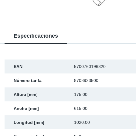
Ap
Ma
Especificaciones
EAN
5700760196320
Número tarifa
8708923500
Altura [mm]
175.00
Ancho [mm]
615.00
Longitud [mm]
1020.00