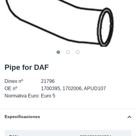
SR-RS
Ki
Sy
Pi
LV-LV
Ca
Sy
Pi
EN-SE
Ju
Sy
Pi
Pr
Sy
Pi
Pipe for DAF
In
Ou
Pi
Dinex nº
21796
Se
OE nº
1700395, 1702006, APUD107
Normativa Euro:
Euro 5
Ta
Mo
Especificaciones
Pu