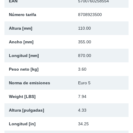
EAN
5700760258554
Ap
Número tarifa
8708923500
Ma
Altura [mm]
110.00
Ancho [mm]
355.00
Longitud [mm]
870.00
Peso neto [kg]
3.60
Norma de emisiones
Euro 5
Weight [LBS]
7.94
Altura [pulgadas]
4.33
Longitud [in]
34.25