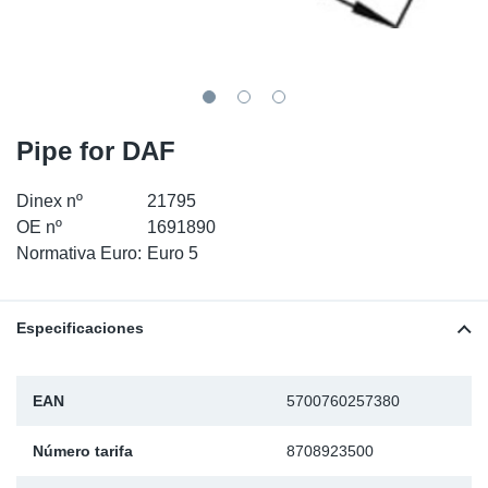
SR-RS
Ki
Sy
Pi
LV-LV
Ca
Sy
Pi
EN-SE
Ju
Sy
Pi
Pipe for DAF
Pr
Sy
Pi
Dinex nº
21795
OE nº
1691890
In
Ou
Pi
Normativa Euro:
Euro 5
Se
Especificaciones
Ta
EAN
5700760257380
Mo
Número tarifa
8708923500
Pu