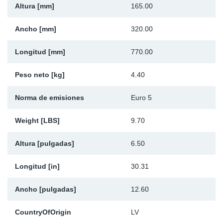
Altura [mm]
165.00
Ap
Ancho [mm]
320.00
Ma
Longitud [mm]
770.00
Peso neto [kg]
4.40
Norma de emisiones
Euro 5
Weight [LBS]
9.70
Altura [pulgadas]
6.50
Longitud [in]
30.31
Ancho [pulgadas]
12.60
CountryOfOrigin
LV