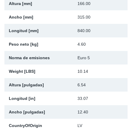
Altura [mm]
166.00
Ap
Ancho [mm]
315.00
Ma
Longitud [mm]
840.00
Peso neto [kg]
4.60
Norma de emisiones
Euro 5
Weight [LBS]
10.14
Altura [pulgadas]
6.54
Longitud [in]
33.07
Ancho [pulgadas]
12.40
CountryOfOrigin
LV