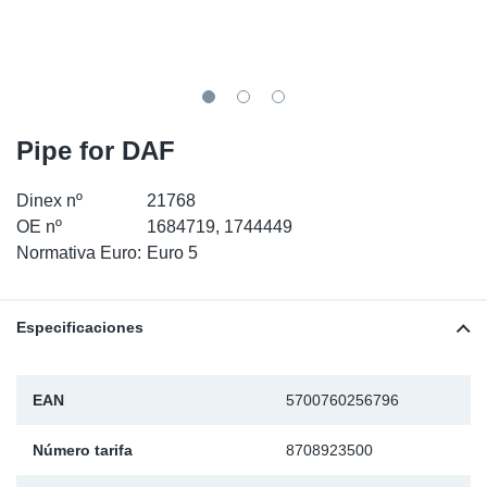
SR-RS
Ki
Sy
Pi
LV-LV
Ca
Sy
Pi
EN-SE
Ju
Sy
Pi
Pipe for DAF
Pr
Sy
Pi
Dinex nº
21768
OE nº
1684719, 1744449
In
Ou
Pi
Normativa Euro:
Euro 5
Se
Especificaciones
Ta
EAN
5700760256796
Mo
Número tarifa
8708923500
Pu