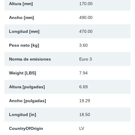
Altura [mm]
170.00
Ap
Ancho [mm]
490.00
Ma
Longitud [mm]
470.00
Peso neto [kg]
3.60
Norma de emisiones
Euro 3
Weight [LBS]
7.94
Altura [pulgadas]
6.69
Ancho [pulgadas]
19.29
Longitud [in]
18.50
CountryOfOrigin
LV