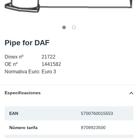
SR-RS
Ki
Sy
Pi
LV-LV
Ca
Sy
Pi
EN-SE
Ju
Sy
Pi
Pipe for DAF
Pr
Sy
Pi
Dinex nº
21722
OE nº
1441582
In
Ou
Pi
Normativa Euro:
Euro 3
Se
Especificaciones
Ta
EAN
5700760015553
Mo
Número tarifa
8708923500
Pu