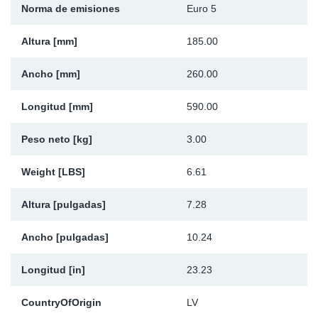
Norma de emisiones
Euro 5
Ap
Altura [mm]
185.00
Ma
Ancho [mm]
260.00
Longitud [mm]
590.00
Peso neto [kg]
3.00
Weight [LBS]
6.61
Altura [pulgadas]
7.28
Ancho [pulgadas]
10.24
Longitud [in]
23.23
CountryOfOrigin
LV