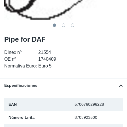
SR-RS
Ki
Sy
Pi
LV-LV
Ca
Sy
Pi
EN-SE
Ju
Sy
Pi
Pipe for DAF
Pr
Sy
Pi
Dinex nº
21554
OE nº
1740409
In
Ou
Pi
Normativa Euro:
Euro 5
Se
Especificaciones
Ta
EAN
5700760296228
Mo
Número tarifa
8708923500
Pu