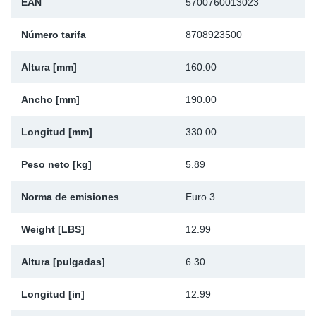
EAN
5700760013023
Ap
Número tarifa
8708923500
Ma
Altura [mm]
160.00
Ancho [mm]
190.00
Longitud [mm]
330.00
Peso neto [kg]
5.89
Norma de emisiones
Euro 3
Weight [LBS]
12.99
Altura [pulgadas]
6.30
Longitud [in]
12.99