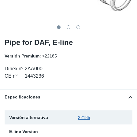
SR-RS
Ki
Sy
Pi
LV-LV
Ca
Sy
Pi
EN-SE
Ju
Sy
Pi
Pipe for DAF, E-line
Pr
Sy
Pi
Versión Premium:
>22185
In
Ou
Pi
Dinex nº
2AA000
OE nº
1443236
Se
Especificaciones
Ta
Mo
Versión alternativa
22185
Pu
E-line Version