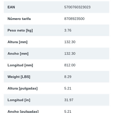
Ap
EAN
5700760323023
Número tarifa
8708923500
Ma
Peso neto [kg]
3.76
Altura [mm]
132.30
Ancho [mm]
132.30
Longitud [mm]
812.00
Weight [LBS]
8.29
Altura [pulgadas]
5.21
Longitud [in]
31.97
Ancho [pulgadas]
5.21