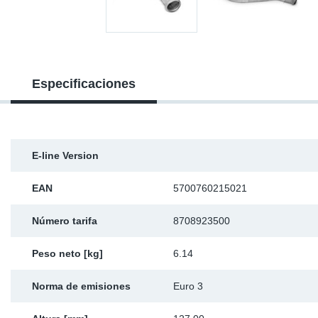
Ap
Ma
Especificaciones
E-line Version
EAN
5700760215021
Número tarifa
8708923500
Peso neto [kg]
6.14
Norma de emisiones
Euro 3