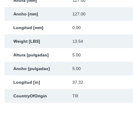
Altura [mm]
127.00
Ancho [mm]
127.00
Longitud [mm]
0.00
Weight [LBS]
13.54
Altura [pulgadas]
5.00
Ancho [pulgadas]
5.00
Longitud [in]
37.32
CountryOfOrigin
TR