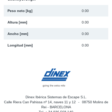
Ap
Peso neto [kg]
0.00
Ma
Altura [mm]
0.00
Ancho [mm]
0.00
Longitud [mm]
0.00
Dinex Ibérica Sistemas de Escape S.L.
Calle Riera Can Pahissa nº 14, naves 11 y 12
08750 Molins de
Rei - BARCELONA