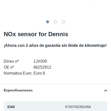
SR-RS
Ki
Sy
Pi
LV-LV
Ca
Sy
Pi
EN-SE
Ju
Sy
Pi
NOx sensor for Dennis
Pr
Sy
Pi
¡Ahora con 2 años de garantía sin límite de kilometraje!
In
Ou
Pi
Dinex nº
1JX000
Se
OE nº
66252912
Normativa Euro:
Euro 6
Ta
Especificaciones
Mo
Pu
EAN
5700760392456