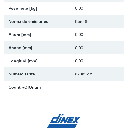
Ap
Peso neto [kg]
0.00
Norma de emisiones
Euro 6
Ma
Altura [mm]
0.00
Ancho [mm]
0.00
Longitud [mm]
0.00
Número tarifa
87089235
CountryOfOrigin