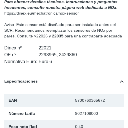
Para obtener detalles técnicos, instrucciones y preguntas
Ap
frecuentes, consulte nuestra página web dedicada a NOx
.
https://dinex.eu/mechatronics/nox-sensor
Ma
Aviso: Este sensor está diseñado para ser instalado antes del
SCR. Recomendamos reemplazar los sensores de NOx por
pares. Consulte
>22026
y
22035
para una contraparte adecuada
Dinex nº
22021
OE nº
2293965, 2429860
Normativa Euro:
Euro 6
Especificaciones
EAN
5700760365672
Número tarifa
9027109000
Peso neto [kg]
0.40