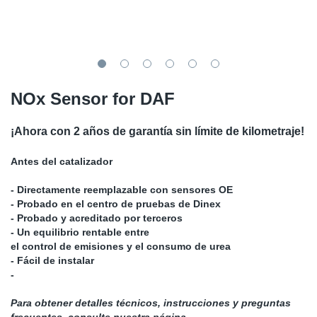
SR-RS
Ki
Sy
Pi
LV-LV
Ca
Sy
Pi
EN-SE
Ju
Sy
Pi
NOx Sensor for DAF
Pr
Sy
Pi
¡Ahora con 2 años de garantía sin límite de kilometraje!
In
Ou
Pi
Antes del catalizador
- Directamente reemplazable con sensores OE
Se
- Probado en el centro de pruebas de Dinex
- Probado y acreditado por terceros
Ta
- Un equilibrio rentable entre
el control de emisiones y el consumo de urea
- Fácil de instalar
Mo
-
Pu
Para obtener detalles técnicos, instrucciones y preguntas