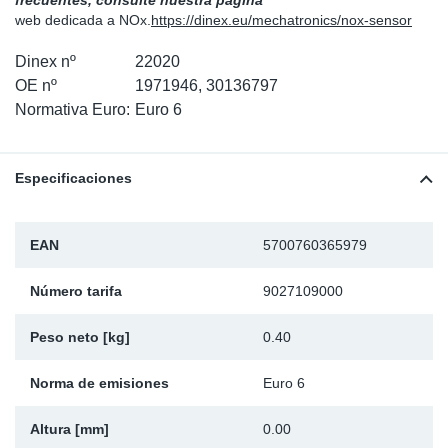
frecuentes, consulte nuestra página
web dedicada a NOx.
https://dinex.eu/mechatronics/nox-sensor
Ap
Dinex nº
22020
Ma
OE nº
1971946, 30136797
Normativa Euro:
Euro 6
Especificaciones
EAN
5700760365979
Número tarifa
9027109000
Peso neto [kg]
0.40
Norma de emisiones
Euro 6
Altura [mm]
0.00