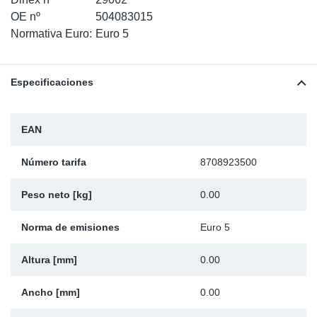
SR-RS
Ki
Sy
Pi
OE nº
504083015
Normativa Euro:
Euro 5
LV-LV
Ca
Sy
Pi
Especificaciones
EN-SE
Ju
Sy
Pi
Pr
Sy
Pi
EAN
In
Ou
Pi
Número tarifa
8708923500
Se
Peso neto [kg]
0.00
Ta
Norma de emisiones
Euro 5
Altura [mm]
0.00
Mo
Ancho [mm]
0.00
Pu