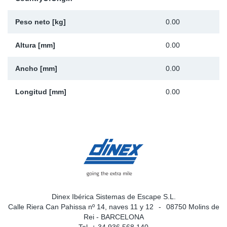
Ap
Peso neto [kg]
0.00
Ma
Altura [mm]
0.00
Ancho [mm]
0.00
Longitud [mm]
0.00
Dinex Ibérica Sistemas de Escape S.L.
Calle Riera Can Pahissa nº 14, naves 11 y 12
08750 Molins de
Rei - BARCELONA