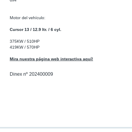
6x4
as Para Marcas De Camiones
tos
Scania
Motor del vehículo:
as De Perno En U
 Escape
Volvo
Cursor 13 / 12.9 ltr. / 6 cyl.
low
r Kits
375KW / 510HP
419KW / 570HP
s
res Euro 6
Mira nuestra página web interactiva aquí!
Dinex nº
202400009
ors
anteros
e Sensors
ermedios
Sensors
 NOx Europa