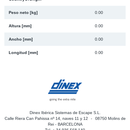
Ap
Peso neto [kg]
0.00
Ma
Altura [mm]
0.00
Ancho [mm]
0.00
Longitud [mm]
0.00
Dinex Ibérica Sistemas de Escape S.L.
Calle Riera Can Pahissa nº 14, naves 11 y 12
08750 Molins de
Rei - BARCELONA