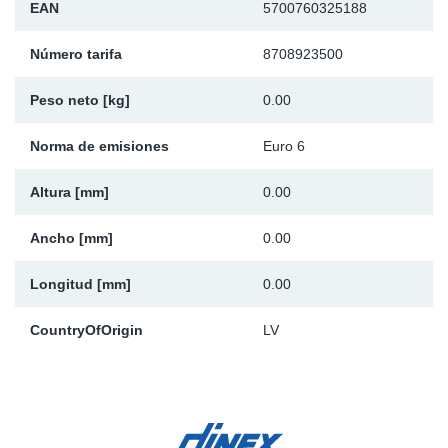
EAN
5700760325188
Ap
Número tarifa
8708923500
Ma
Peso neto [kg]
0.00
Norma de emisiones
Euro 6
Altura [mm]
0.00
Ancho [mm]
0.00
Longitud [mm]
0.00
CountryOfOrigin
LV