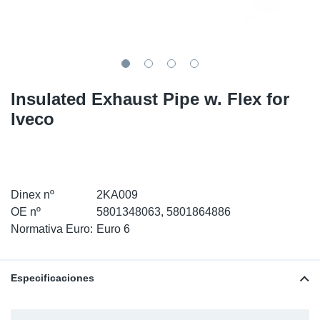
SR-RS
Ki
Sy
Pi
LV-LV
Ca
Sy
Pi
EN-SE
Ju
Sy
Pi
Insulated Exhaust Pipe w. Flex for
Iveco
Pr
Sy
Pi
In
Ou
Pi
Se
Dinex nº
2KA009
OE nº
5801348063, 5801864886
Ta
Normativa Euro:
Euro 6
Mo
Especificaciones
Pu