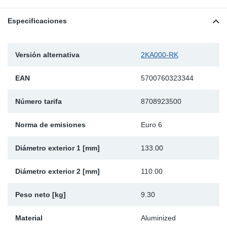
Ap
Especificaciones
Ma
Versión alternativa
2KA000-RK
EAN
5700760323344
Número tarifa
8708923500
Norma de emisiones
Euro 6
Diámetro exterior 1 [mm]
133.00
Diámetro exterior 2 [mm]
110.00
Peso neto [kg]
9.30
Material
Aluminized