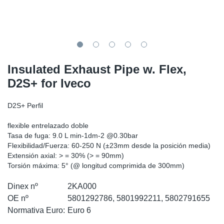
SR-RS
Ki
Sy
Pi
LV-LV
Ca
Sy
Pi
EN-SE
Ju
Sy
Pi
Insulated Exhaust Pipe w. Flex,
D2S+ for Iveco
Pr
Sy
Pi
D2S+ Perfil
In
Ou
Pi
flexible entrelazado doble
Se
Tasa de fuga: 9.0 L min-1dm-2 @0.30bar
Flexibilidad/Fuerza: 60-250 N (±23mm desde la posición media)
Extensión axial: > = 30% (> = 90mm)
Ta
Torsión máxima: 5° (@ longitud comprimida de 300mm)
Mo
Dinex nº
2KA000
OE nº
5801292786, 5801992211, 5802791655
Normativa Euro:
Euro 6
Pu