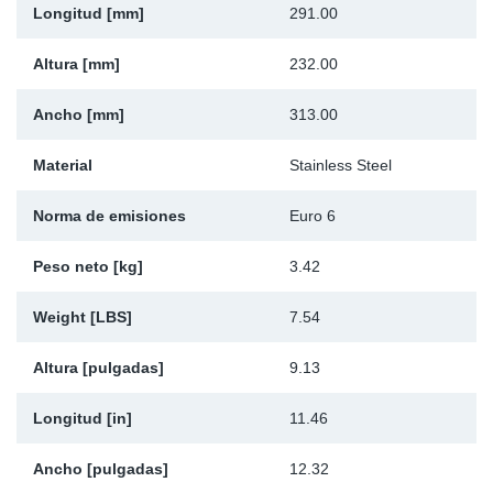
Longitud [mm]
291.00
Ap
Altura [mm]
232.00
Ma
Ancho [mm]
313.00
Material
Stainless Steel
Norma de emisiones
Euro 6
Peso neto [kg]
3.42
Weight [LBS]
7.54
Altura [pulgadas]
9.13
Longitud [in]
11.46
Ancho [pulgadas]
12.32