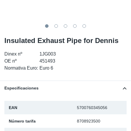
SR-RS
Ki
Sy
Pi
LV-LV
Ca
Sy
Pi
EN-SE
Ju
Sy
Pi
Insulated Exhaust Pipe for Dennis
Pr
Sy
Pi
Dinex nº
1JG003
OE nº
451493
In
Ou
Pi
Normativa Euro:
Euro 6
Se
Especificaciones
Ta
EAN
5700760345056
Mo
Número tarifa
8708923500
Pu