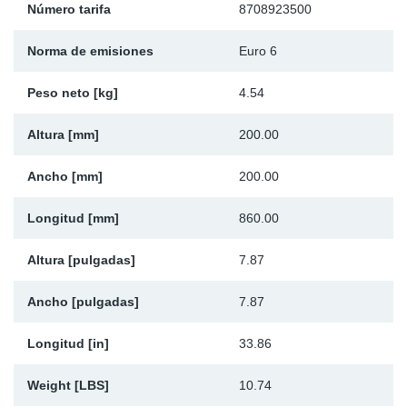
Número tarifa
8708923500
Ap
Norma de emisiones
Euro 6
Ma
Peso neto [kg]
4.54
Altura [mm]
200.00
Ancho [mm]
200.00
Longitud [mm]
860.00
Altura [pulgadas]
7.87
Ancho [pulgadas]
7.87
Longitud [in]
33.86
Weight [LBS]
10.74