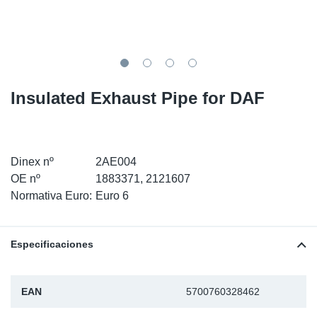
SR-RS
Ki
Sy
Pi
LV-LV
Ca
Sy
Pi
EN-SE
Ju
Sy
Pi
Insulated Exhaust Pipe for DAF
Pr
Sy
Pi
In
Ou
Pi
Dinex nº
2AE004
OE nº
1883371, 2121607
Se
Normativa Euro:
Euro 6
Ta
Especificaciones
Mo
EAN
5700760328462
Pu