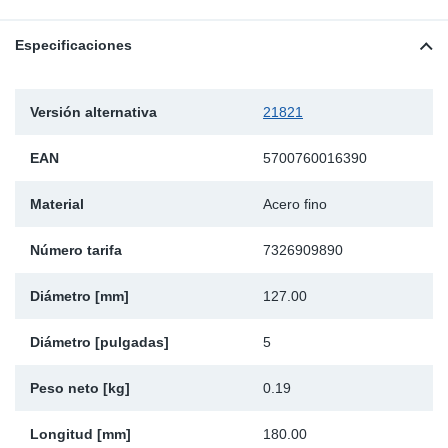
Ap
Especificaciones
Ma
Versión alternativa
21821
EAN
5700760016390
Material
Acero fino
Número tarifa
7326909890
Diámetro [mm]
127.00
Diámetro [pulgadas]
5
Peso neto [kg]
0.19
Longitud [mm]
180.00