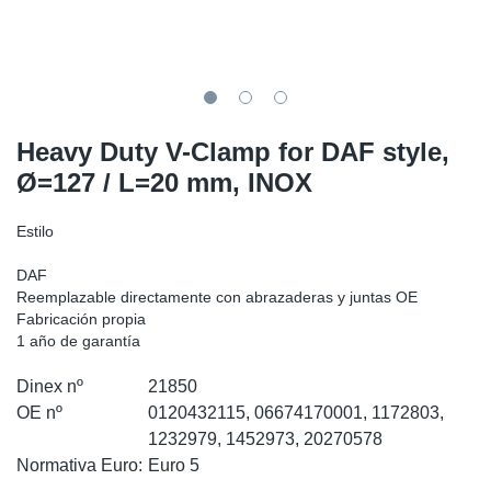
SR-RS
Ki
Sy
Pi
LV-LV
Ca
Sy
Pi
EN-SE
Ju
Sy
Pi
Heavy Duty V-Clamp for DAF style,
Ø=127 / L=20 mm, INOX
Pr
Sy
Pi
Estilo
In
Ou
Pi
DAF
Se
Reemplazable directamente con abrazaderas y juntas OE
Fabricación propia
1 año de garantía
Ta
Dinex nº
21850
Mo
OE nº
0120432115, 06674170001, 1172803,
1232979, 1452973, 20270578
Pu
Normativa Euro:
Euro 5