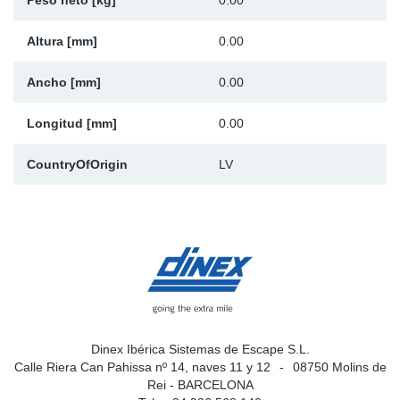
Peso neto [kg]
0.00
Ap
Altura [mm]
0.00
Ma
Ancho [mm]
0.00
Longitud [mm]
0.00
CountryOfOrigin
LV
Dinex Ibérica Sistemas de Escape S.L.
Calle Riera Can Pahissa nº 14, naves 11 y 12
08750 Molins de
Rei - BARCELONA