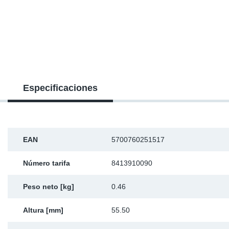
SR-RS
Ki
Sy
Pi
LV-LV
Ca
Sy
Pi
EN-SE
Ju
Sy
Pi
Pr
Sy
Pi
Especificaciones
In
Ou
Pi
Se
EAN
5700760251517
Número tarifa
8413910090
Ta
Peso neto [kg]
0.46
Mo
Altura [mm]
55.50
Pu