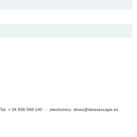
 Partículas Europa
De Presión
re Sensors
res
 Escape
De Temperatura
Tel. + 34 936 568 140
electrónico:
dinex@dinexescape.es
De Refrigerante De Agua