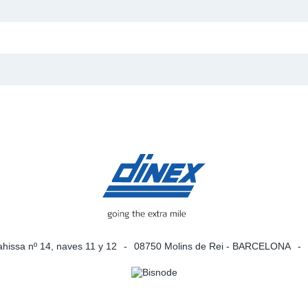
agachispas
SCR
Sensor De
lla De Alambre
Tailpipes
Sensores 
Temperatu
RECON
SCR
Silenciado
Tubos De
Sensores 
ahissa nº 14, naves 11 y 12
08750 Molins de Rei - BARCELONA
Tuberías 