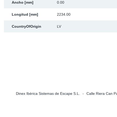
Ancho [mm]
0.00
Ap
Longitud [mm]
2234.00
Ma
CountryOfOrigin
LV
Dinex Ibérica Sistemas de Escape S.L.
Calle Riera Can P