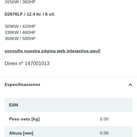
265KW / 360HP
Ap
D2676LF / 12.4 ltr. / 6 cil.
Ma
309KW / 420HP
338KW / 460HP
368KW / 500HP
consulte nuestra página web interactiva aquí!
Dinex nº
147001013
Especificaciones
EAN
Peso neto [kg]
0.00
Altura [mm]
0.00