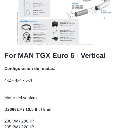
SR-RS
Ki
Sy
Pi
LV-LV
Ca
Sy
Pi
EN-SE
Ju
Sy
Pi
Pr
Sy
Pi
For MAN TGX Euro 6 - Vertical
In
Ou
Pi
Configuración de ruedas:
Se
4x2 - 4x4 - 6x4
Ta
Motor del vehículo:
Mo
D2066LF / 10.5 ltr. / 6 cil.
206KW / 280HP
Pu
235KW / 320HP