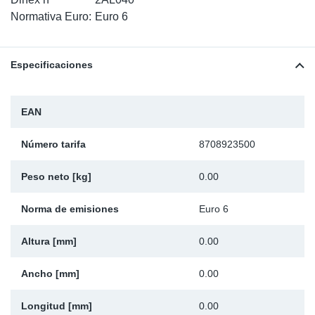
SR-RS
Ki
Sy
Pi
Normativa Euro:
Euro 6
LV-LV
Ca
Sy
Pi
Especificaciones
EN-SE
Ju
Sy
Pi
EAN
Pr
Sy
Pi
Número tarifa
8708923500
In
Ou
Pi
Peso neto [kg]
0.00
Se
Norma de emisiones
Euro 6
Ta
Altura [mm]
0.00
Mo
Ancho [mm]
0.00
Pu
Longitud [mm]
0.00