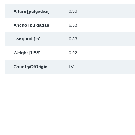
Ap
Altura [pulgadas]
0.39
Ma
Ancho [pulgadas]
6.33
Longitud [in]
6.33
Weight [LBS]
0.92
CountryOfOrigin
LV