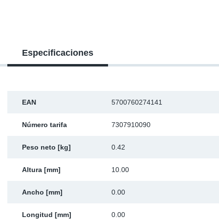
SR-RS
Ki
Sy
Pi
LV-LV
Ca
Sy
Pi
Especificaciones
EN-SE
Ju
Sy
Pi
Pr
Sy
Pi
EAN
5700760274141
In
Ou
Pi
Número tarifa
7307910090
Se
Peso neto [kg]
0.42
Ta
Altura [mm]
10.00
Mo
Ancho [mm]
0.00
Pu
Longitud [mm]
0.00