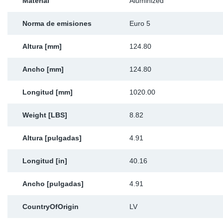
Material
Aluminized
Norma de emisiones
Euro 5
Altura [mm]
124.80
Ancho [mm]
124.80
Longitud [mm]
1020.00
Weight [LBS]
8.82
Altura [pulgadas]
4.91
Longitud [in]
40.16
Ancho [pulgadas]
4.91
CountryOfOrigin
LV