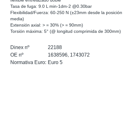
flexible entrelazado doble
as Para Marcas De Camiones
tos
Scania
Tasa de fuga: 9.0 L min-1dm-2 @0.30bar
Flexibilidad/Fuerza: 60-250 N (±23mm desde la posición
media)
as De Perno En U
 Escape
Volvo
Extensión axial: > = 30% (> = 90mm)
Torsión máxima: 5° (@ longitud comprimida de 300mm)
low
r Kits
Dinex nº
22188
s
res Euro 6
OE nº
1638596, 1743072
Normativa Euro:
Euro 5
ors
anteros
e Sensors
ermedios
Sensors
 NOx Europa