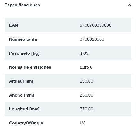
Especificaciones
Ap
Ma
EAN
5700760339000
Número tarifa
8708923500
Peso neto [kg]
4.85
Norma de emisiones
Euro 6
Altura [mm]
190.00
Ancho [mm]
250.00
Longitud [mm]
770.00
CountryOfOrigin
LV