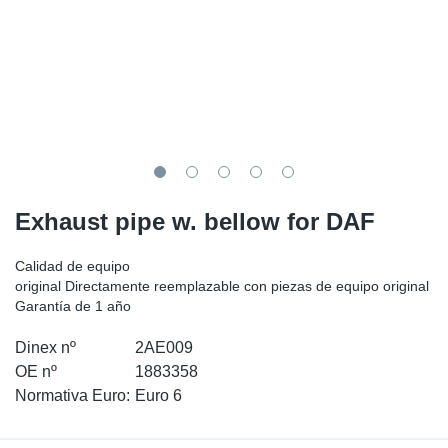
SR-RS
Ki
Sy
Pi
LV-LV
Ca
Sy
Pi
EN-SE
Ju
Sy
Pi
Pr
Sy
Pi
Exhaust pipe w. bellow for DAF
In
Ou
Pi
Calidad de equipo
Se
original Directamente reemplazable con piezas de equipo original
Garantía de 1 año
Ta
Dinex nº
2AE009
OE nº
1883358
Mo
Normativa Euro:
Euro 6
Pu