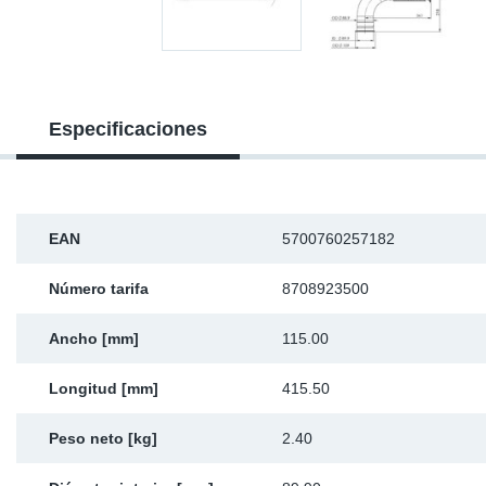
Ap
Ma
Especificaciones
EAN
5700760257182
Número tarifa
8708923500
Ancho [mm]
115.00
Longitud [mm]
415.50
Peso neto [kg]
2.40