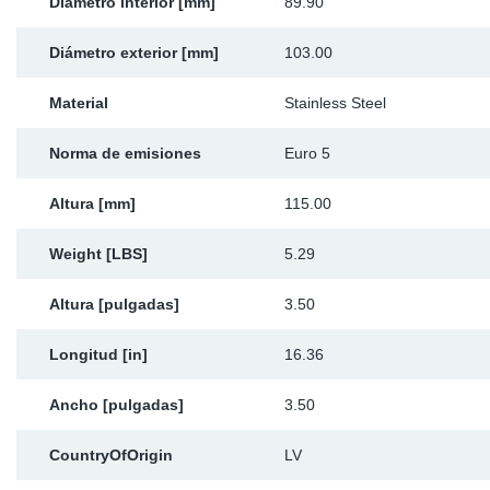
Diámetro interior [mm]
89.90
Diámetro exterior [mm]
103.00
Material
Stainless Steel
Norma de emisiones
Euro 5
Altura [mm]
115.00
Weight [LBS]
5.29
Altura [pulgadas]
3.50
Longitud [in]
16.36
Ancho [pulgadas]
3.50
CountryOfOrigin
LV