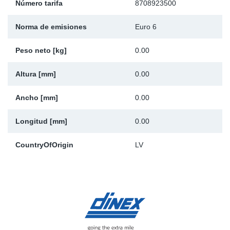
Número tarifa
8708923500
Ap
Norma de emisiones
Euro 6
Ma
Peso neto [kg]
0.00
Altura [mm]
0.00
Ancho [mm]
0.00
Longitud [mm]
0.00
CountryOfOrigin
LV