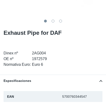
SR-RS
Ki
Sy
Pi
LV-LV
Ca
Sy
Pi
EN-SE
Ju
Sy
Pi
Exhaust Pipe for DAF
Pr
Sy
Pi
In
Ou
Pi
Dinex nº
2AG004
OE nº
1972579
Se
Normativa Euro:
Euro 6
Ta
Especificaciones
Mo
EAN
5700760344547
Pu