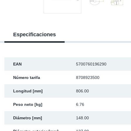
Ap
Ma
Especificaciones
EAN
5700760196290
Número tarifa
8708923500
Longitud [mm]
806.00
Peso neto [kg]
6.76
Diámetro [mm]
148.00