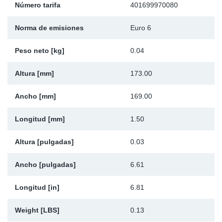
Número tarifa
401699970080
Ap
Norma de emisiones
Euro 6
Ma
Peso neto [kg]
0.04
Altura [mm]
173.00
Ancho [mm]
169.00
Longitud [mm]
1.50
Altura [pulgadas]
0.03
Ancho [pulgadas]
6.61
Longitud [in]
6.81
Weight [LBS]
0.13