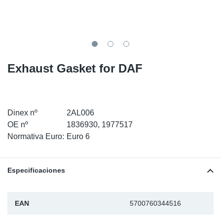
SR-RS
Ki
Sy
Pi
LV-LV
Ca
Sy
Pi
EN-SE
Ju
Sy
Pi
Exhaust Gasket for DAF
Pr
Sy
Pi
In
Ou
Pi
Dinex nº
2AL006
OE nº
1836930, 1977517
Se
Normativa Euro:
Euro 6
Ta
Especificaciones
Mo
EAN
5700760344516
Pu