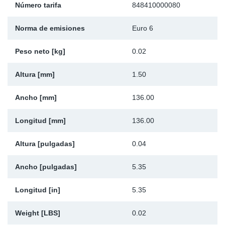
Número tarifa
848410000080
Ap
Norma de emisiones
Euro 6
Ma
Peso neto [kg]
0.02
Altura [mm]
1.50
Ancho [mm]
136.00
Longitud [mm]
136.00
Altura [pulgadas]
0.04
Ancho [pulgadas]
5.35
Longitud [in]
5.35
Weight [LBS]
0.02