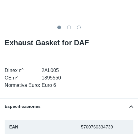
SR-RS
Ki
Sy
Pi
LV-LV
Ca
Sy
Pi
EN-SE
Ju
Sy
Pi
Exhaust Gasket for DAF
Pr
Sy
Pi
In
Ou
Pi
Dinex nº
2AL005
OE nº
1895550
Se
Normativa Euro:
Euro 6
Ta
Especificaciones
Mo
EAN
5700760334739
Pu