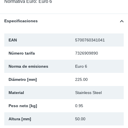
Normativa Euro:
Euro 6
Ap
Especificaciones
Ma
EAN
5700760341041
Número tarifa
7326909890
Norma de emisiones
Euro 6
Diámetro [mm]
225.00
Material
Stainless Steel
Peso neto [kg]
0.95
Altura [mm]
50.00