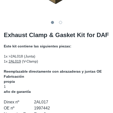
SR-RS
Ki
Sy
Pi
LV-LV
Ca
Sy
Pi
EN-SE
Ju
Sy
Pi
Exhaust Clamp & Gasket Kit for DAF
Pr
Sy
Pi
Este kit contiene las siguientes piezas:
In
Ou
Pi
1x
>2AL018
(Junta)
1x
2AL019
(V-Clamp)
Se
Reemplazable directamente con abrazaderas y juntas OE
Fabricación
Ta
propia
1
año de garantía
Mo
Dinex nº
2AL017
Pu
OE nº
1997442