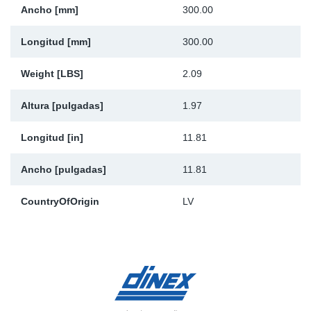
Ancho [mm]
300.00
Longitud [mm]
300.00
Weight [LBS]
2.09
Altura [pulgadas]
1.97
Longitud [in]
11.81
Ancho [pulgadas]
11.81
CountryOfOrigin
LV