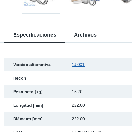
Ap
Ma
Especificaciones
Archivos
Versión alternativa
1JI001
Recon
Peso neto [kg]
15.70
Longitud [mm]
222.00
Diámetro [mm]
222.00