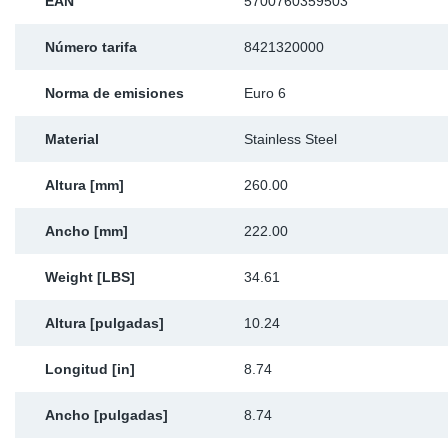
EAN
5700760359503
Número tarifa
8421320000
Norma de emisiones
Euro 6
Material
Stainless Steel
Altura [mm]
260.00
Ancho [mm]
222.00
Weight [LBS]
34.61
Altura [pulgadas]
10.24
Longitud [in]
8.74
Ancho [pulgadas]
8.74