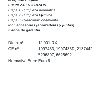
el equipo original
as Para Marcas De Camiones
tos
Scania
LIMPIEZA EN 3 PASOS
Etapa 1 - Limpieza neumática
Etapa 2 - Limpieza t�rmica
as De Perno En U
 Escape
Volvo
Etapa 3 - Reacondicionamiento
Incl. accesorios (abrazaderas y juntas)
low
r Kits
2 años de garantía
s
res Euro 6
Dinex nº
1JI001-RX
OE nº
1997433, 1997433R, 2137442,
5296897, 6625692
Normativa Euro:
Euro 6
ors
anteros
e Sensors
ermedios
Sensors
 NOx Europa