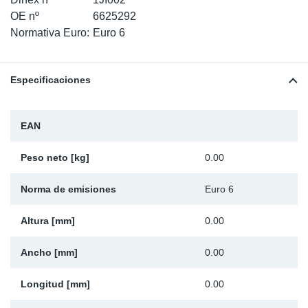
SR-RS
Ki
Sy
Pi
OE nº
6625292
Normativa Euro:
Euro 6
LV-LV
Ca
Sy
Pi
Especificaciones
EN-SE
Ju
Sy
Pi
Pr
Sy
Pi
EAN
In
Ou
Pi
Peso neto [kg]
0.00
Se
Norma de emisiones
Euro 6
Ta
Altura [mm]
0.00
Ancho [mm]
0.00
Mo
Longitud [mm]
0.00
Pu