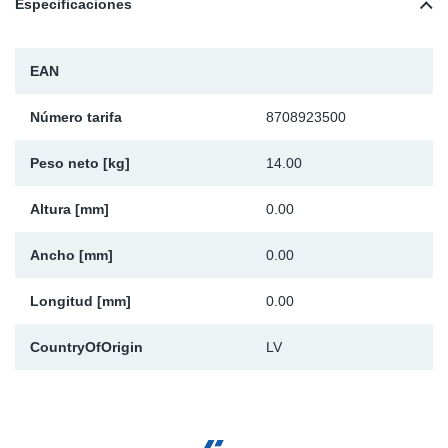
Especificaciones
SR-RS
Ki
Sy
Pi
LV-LV
Ca
Sy
Pi
EAN
EN-SE
Ju
Sy
Pi
Número tarifa
8708923500
Peso neto [kg]
14.00
Pr
Sy
Pi
Altura [mm]
0.00
In
Ou
Pi
Ancho [mm]
0.00
Se
Longitud [mm]
0.00
Ta
CountryOfOrigin
LV
Mo
Pu