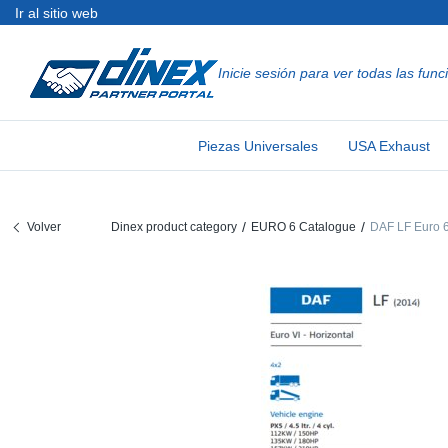
Ir al sitio web
Inicie sesión para ver todas las func
Piezas Universales
EN-GB
Pi
US
EU
Piezas Universales
USA Exhaust
USA Exhaust
PL-PL
Cu
In
Pi
EU Exhaust
FR-FR
Ab
R
Si
Volver
Dinex product category
EURO 6 Catalogue
DAF LF Euro 6
DE-DE
Co
Sy
Pi
EN-US
Tu
Sy
Pi
IT-IT
Si
Sy
Pi
TR-TR
Co
Sy
Pi