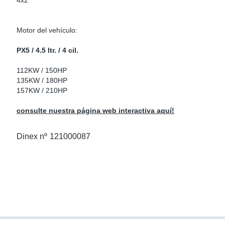
4x2
as Para Marcas De Camiones
tos
Scania
Motor del vehículo:
as De Perno En U
 Escape
Volvo
PX5 / 4.5 ltr. / 4 cil.
low
r Kits
112KW / 150HP
135KW / 180HP
s
res Euro 6
157KW / 210HP
consulte nuestra página web interactiva aquí!
ors
anteros
Dinex nº
121000087
e Sensors
ermedios
Sensors
 NOx Europa