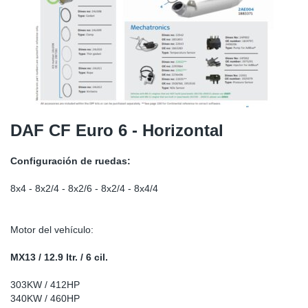
SR-RS
Ki
Sy
Pi
LV-LV
Ca
Sy
Pi
EN-SE
Ju
Sy
Pi
Pr
Sy
Pi
DAF CF Euro 6 - Horizontal
In
Ou
Pi
Configuración de ruedas:
Se
8x4 - 8x2/4 - 8x2/6 - 8x2/4 - 8x4/4
Ta
Motor del vehículo:
Mo
MX13 / 12.9 ltr. / 6 cil.
303KW / 412HP
Pu
340KW / 460HP