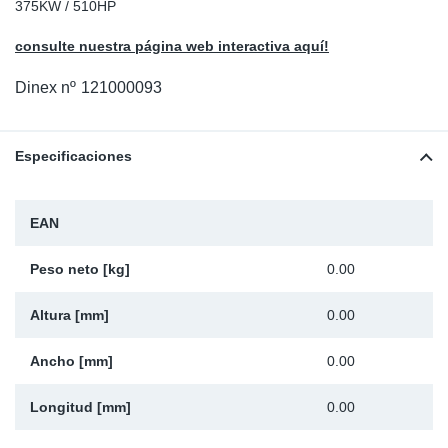
375KW / 510HP
Ap
consulte nuestra página web interactiva aquí!
Ma
Dinex nº
121000093
Especificaciones
EAN
Peso neto [kg]
0.00
Altura [mm]
0.00
Ancho [mm]
0.00
Longitud [mm]
0.00