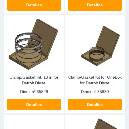
SR-RS
Ki
Sy
Pi
Detalles
Detalles
LV-LV
Ca
Sy
Pi
EN-SE
Ju
Sy
Pi
Pr
Sy
Pi
In
Ou
Pi
Clamp/Gasket Kit, 13 in for
Clamp/Gasket Kit for OneBox
Se
Detroit Diesel
for Detroit Diesel
Dinex nº
35829
Dinex nº
35830
Ta
Detalles
Detalles
Mo
Pu