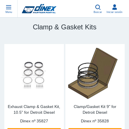
Menu
Buscar
Iniciar sesión
Clamp & Gasket Kits
Piezas Universales
EN-GB
Pi
US
EU
USA Exhaust
PL-PL
Cu
In
Pi
EU Exhaust
FR-FR
Ab
R
Si
DE-DE
Co
Sy
Pi
EN-US
Tu
Sy
Pi
IT-IT
Si
Sy
Pi
Exhaust Clamp & Gasket Kit,
Clamp/Gasket Kit 9" for
10.5" for Detroit Diesel
Detroit Diesel
TR-TR
Co
Sy
Pi
Dinex nº
35827
Dinex nº
35828