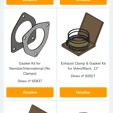
Gasket Kit for
Exhaust Clamp & Gasket Kit
Navistar/International (No
for Volvo/Mack, 12"
Clamps)
Dinex nº
82827
Dinex nº
65837
Detalles
Detalles