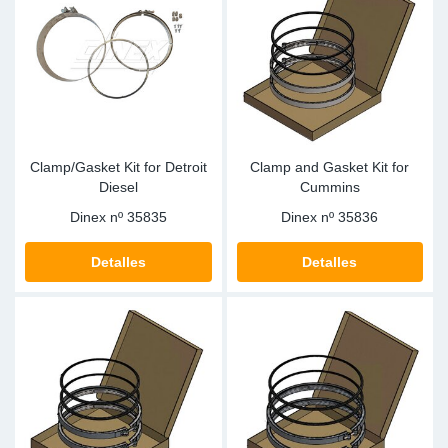
Ap
Ma
Clamp/Gasket Kit for Detroit
Clamp and Gasket Kit for
Diesel
Cummins
Dinex nº
35835
Dinex nº
35836
Detalles
Detalles