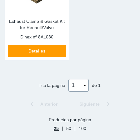
Exhaust Clamp & Gasket Kit
for Renault/Volvo
Dinex nº
8AL030
Detalles
Ir a la página
de 1
Anterior
Siguiente
Productos por página
|
|
25
50
100