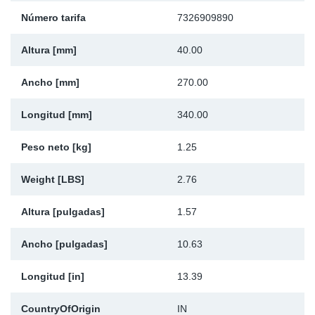
Número tarifa
7326909890
Ap
Altura [mm]
40.00
Ma
Ancho [mm]
270.00
Longitud [mm]
340.00
Peso neto [kg]
1.25
Weight [LBS]
2.76
Altura [pulgadas]
1.57
Ancho [pulgadas]
10.63
Longitud [in]
13.39
CountryOfOrigin
IN