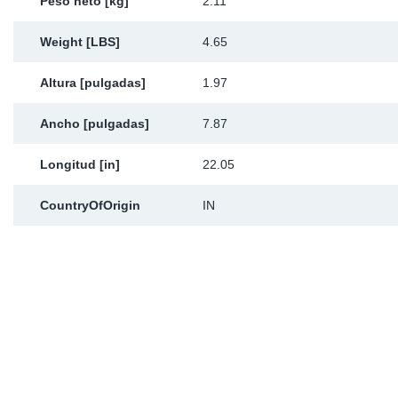
Peso neto [kg]
2.11
Weight [LBS]
4.65
Altura [pulgadas]
1.97
Ancho [pulgadas]
7.87
Longitud [in]
22.05
CountryOfOrigin
IN