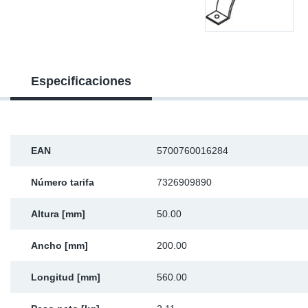
Ap
Ma
Especificaciones
EAN
5700760016284
Número tarifa
7326909890
Altura [mm]
50.00
Ancho [mm]
200.00
Longitud [mm]
560.00