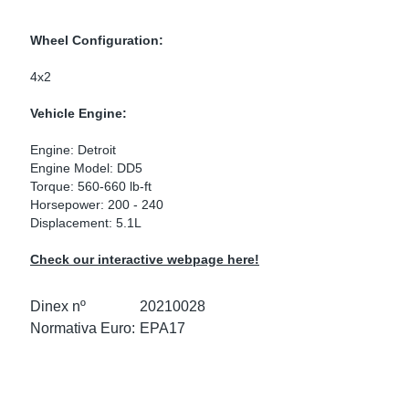
as Para Marcas De Camiones
tos
Scania
Wheel Configuration:
as De Perno En U
 Escape
Volvo
4x2
low
r Kits
Vehicle Engine:
Engine: Detroit
s
res Euro 6
Engine Model: DD5
Torque: 560-660 lb-ft
Horsepower: 200 - 240
Displacement: 5.1L
ors
anteros
Check our interactive webpage here!
Dinex nº
20210028
Normativa Euro:
EPA17
e Sensors
ermedios
Sensors
 NOx Europa