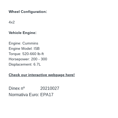
as Para Marcas De Camiones
tos
Scania
Wheel Configuration:
as De Perno En U
 Escape
Volvo
4x2
low
r Kits
Vehicle Engine:
Engine: Cummins
s
res Euro 6
Engine Model: ISB
Torque: 520-660 lb-ft
Horsepower: 200 - 300
Displacement: 6.7L
ors
anteros
Check our interactive webpage here!
Dinex nº
20210027
Normativa Euro:
EPA17
e Sensors
ermedios
Sensors
 NOx Europa